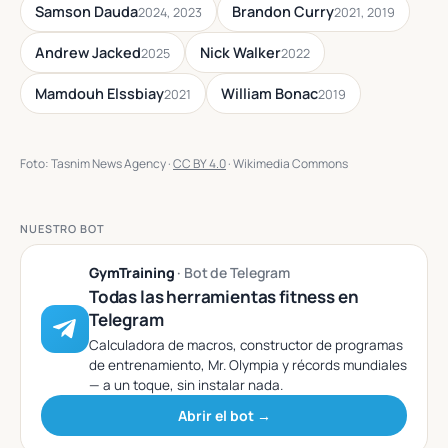
Samson Dauda
Brandon Curry
2024, 2023
2021, 2019
Andrew Jacked
Nick Walker
2025
2022
Mamdouh Elssbiay
William Bonac
2021
2019
Foto: Tasnim News Agency ·
CC BY 4.0
· Wikimedia Commons
NUESTRO BOT
GymTraining
· Bot de Telegram
Todas las herramientas fitness en
Telegram
Calculadora de macros, constructor de programas
de entrenamiento, Mr. Olympia y récords mundiales
— a un toque, sin instalar nada.
Abrir el bot →