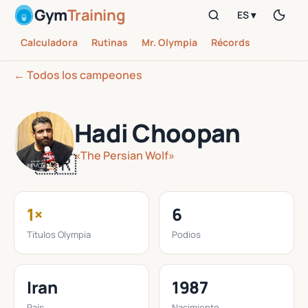
Gym
Training
ES ▾
Calculadora
Rutinas
Mr. Olympia
Récords
← Todos los campeones
Hadi Choopan
«The Persian Wolf»
🇮🇷
1×
6
Títulos Olympia
Podios
Iran
1987
País
Nacimiento