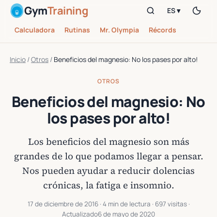
Gym
Training
ES ▾
Calculadora
Rutinas
Mr. Olympia
Récords
Inicio
/
Otros
/
Beneficios del magnesio: No los pases por alto!
OTROS
Beneficios del magnesio: No
los pases por alto!
Los beneficios del magnesio son más
grandes de lo que podamos llegar a pensar.
Nos pueden ayudar a reducir dolencias
crónicas, la fatiga e insomnio.
17 de diciembre de 2016
· 4 min de lectura · 697 visitas ·
Actualizado
6 de mayo de 2020