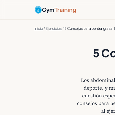
Gym
Training
Inicio
/
Ejercicios
/
5 Consejos para perder grasa: 
5 Co
Los abdominale
deporte, y mu
cuestión espe
consejos para p
al eje