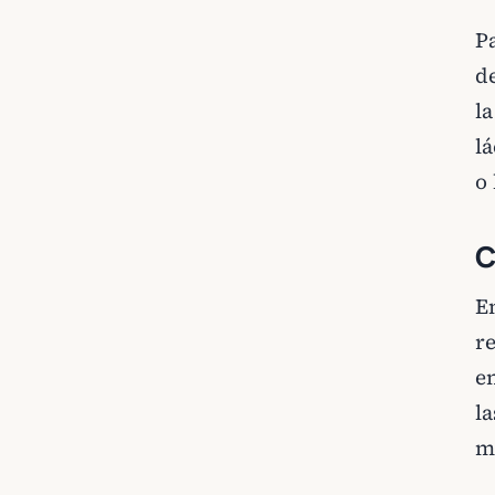
Pa
de
la
lá
o
C
E
r
e
la
m