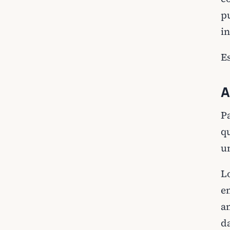
p
in
E
A
P
q
u
L
e
a
d