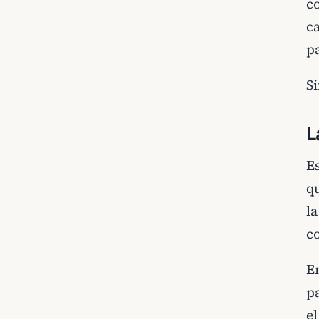
co
c
p
S
L
E
q
la
c
E
pa
el