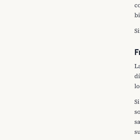
c
b
S
F
L
d
l
S
so
s
su