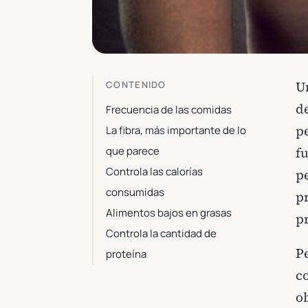
Un
CONTENIDO
d
Frecuencia de las comidas
p
La fibra, más importante de lo
que parece
f
Controla las calorías
p
consumidas
p
Alimentos bajos en grasas
p
Controla la cantidad de
P
proteína
c
o