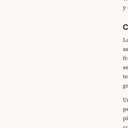
y
C
L
a
f
s
t
g
Un
p
p
c