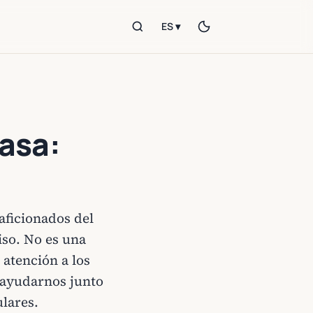
ES ▾
rasa:
aficionados del
iso. No es una
atención a los
 ayudarnos junto
ulares.