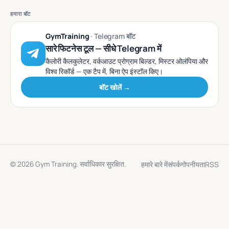
हमारा बॉट
GymTraining
· Telegram बॉट
सारे फिटनेस टूल — सीधे Telegram में
कैलोरी कैलकुलेटर, वर्कआउट प्रोग्राम बिल्डर, मिस्टर ओलंपिया और
विश्व रिकॉर्ड — एक टैप में, बिना ऐप इंस्टॉल किए।
बॉट खोलें →
हमारे बारे में
संपर्क
गोपनीयता
RSS
© 2026 Gym Training. सर्वाधिकार सुरक्षित.