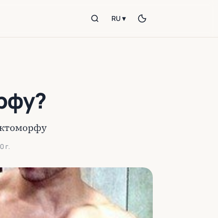
RU ▾
рфу?
эктоморфу
0 г.