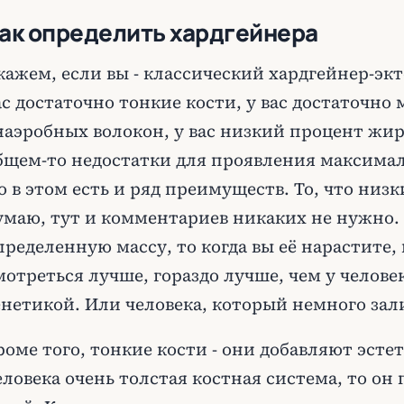
ак определить хардгейнера
кажем, если вы - классический хардгейнер-экт
ас достаточно тонкие кости, у вас достаточно
наэробных волокон, у вас низкий процент жира 
бщем-то недостатки для проявления максима
о в этом есть и ряд преимуществ. То, что низ
умаю, тут и комментариев никаких не нужно.
пределенную массу, то когда вы её нарастите, 
мотреться лучше, гораздо лучше, чем у челове
енетикой. Или человека, который немного зал
роме того, тонкие кости - они добавляют эстет
еловека очень толстая костная система, то он 