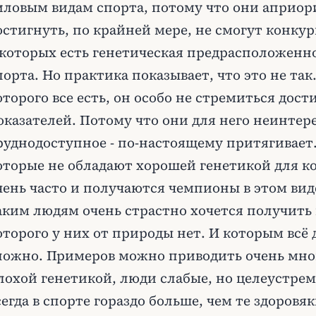
иловым видам спорта, потому что они априори
остигнуть, по крайней мере, не смогут конку
 которых есть генетическая предрасположенн
порта. Но практика показывает, что это не так.
оторого все есть, он особо не стремиться дост
оказателей. Потому что они для него неинтер
руднодоступное - по-настоящему притягивает
оторые не обладают хорошей генетикой для ко
чень часто и получаются чемпионы в этом вид
аким людям очень страстно хочется получить
оторого у них от природы нет. И которым всё 
ложно. Примеров можно приводить очень мног
лохой генетикой, люди слабые, но целеустре
сегда в спорте гораздо больше, чем те здоровя