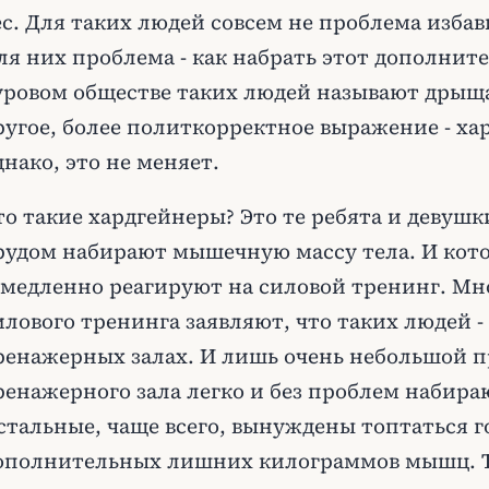
ес. Для таких людей совсем не проблема изба
ля них проблема - как набрать этот дополнит
уровом обществе таких людей называют дрыща
ругое, более политкорректное выражение - ха
днако, это не меняет.
то такие хардгейнеры? Это те ребята и девуш
рудом набирают мышечную массу тела. И кот
 медленно реагируют на силовой тренинг. М
илового тренинга заявляют, что таких людей -
ренажерных залах. И лишь очень небольшой 
ренажерного зала легко и без проблем набир
стальные, чаще всего, вынуждены топтаться г
ополнительных лишних килограммов мышц. То