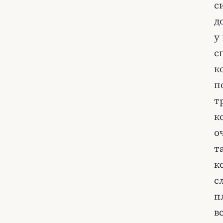
с
д
у
с
к
п
т
к
о
т
к
с
п
в