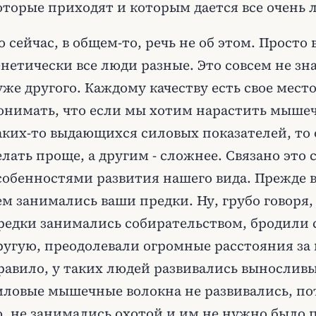
оторые приходят и которым дается все очень л
о сейчас, в общем-то, речь не об этом. Просто
енетически все люди разные. Это совсем не зн
уже другого. Каждому качеству есть свое мест
онимать, что если мы хотим нарастить мышеч
аких-то выдающихся силовых показателей, то
елать проще, а другим - сложнее. Связано это
собенностями развития нашего вида. Прежде вс
ем занимались ваши предки. Ну, грубо говоря,
редки занимались собирательством, бродили 
ругую, преодолевали огромные расстояния за 
равило, у таких людей развивались вынослив
иловые мышечные волокна не развивались, пот
о, не занимались охотой и им не нужно было