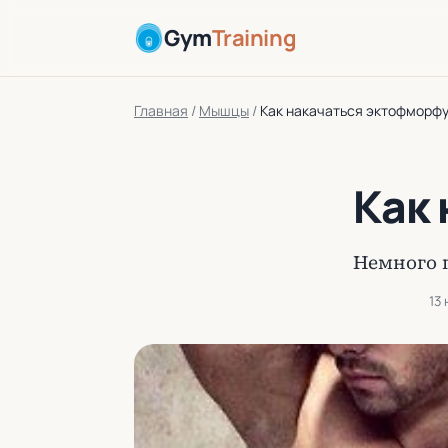
Gym
Training
Главная
/
Мышцы
/
Как накачаться эктофморф
Как
Немного 
13 