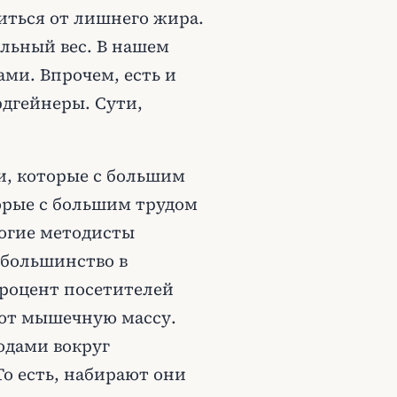
виться от лишнего жира.
ельный вес. В нашем
ми. Впрочем, есть и
рдгейнеры. Сути,
ки, которые с большим
орые с большим трудом
ногие методисты
 большинство в
процент посетителей
ают мышечную массу.
одами вокруг
 есть, набирают они