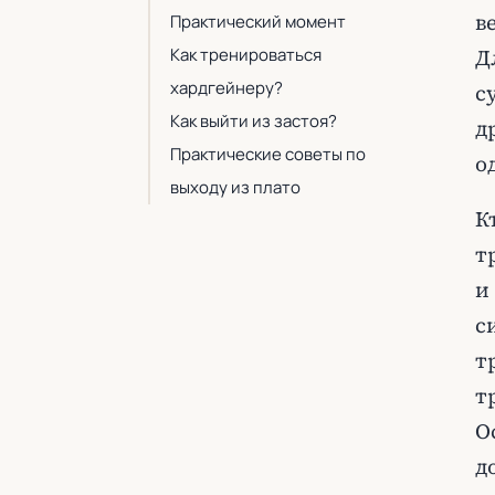
в
Практический момент
Как тренироваться
Д
хардгейнеру?
с
Как выйти из застоя?
д
Практические советы по
о
выходу из плато
К
т
и
с
т
т
О
д