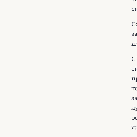
с
С
з
д
С
с
п
т
з
л
о
ж