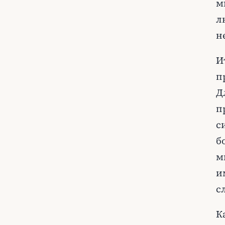
м
л
н
И
п
Д
п
с
б
м
и
с
К