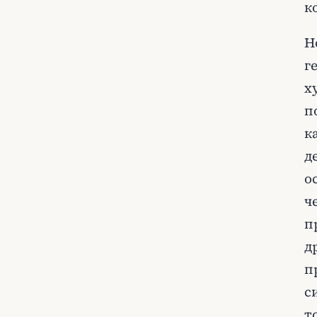
к
Н
г
х
п
к
д
о
ч
п
д
п
с
т