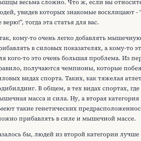
ышцы весьма сложно. Что ж, если вы относите
юдей, увидев которых знакомые восклицают - 
е верю!”, тогда эта статья для вас.
так, кому-то очень легко добавлять мышечную
рибавлять в силовых показателях, а кому-то эт
ля кого-то это очень большая проблема. Из пе
равило, получаются чемпионы, которые побе
иловых видах спорта. Таких, как тяжелая атл
одибилдинг. В общем, в тех видах спортах, гд
ышечная масса и сила. Ну, а вторая категория
меют такие генетических предрасположенност
ложно прибавлять в силе и мышечной массе.
азалось бы, людей из второй категории лучше 