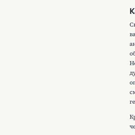
К
С
в
а
о
Н
д
о
с
г
К
ч