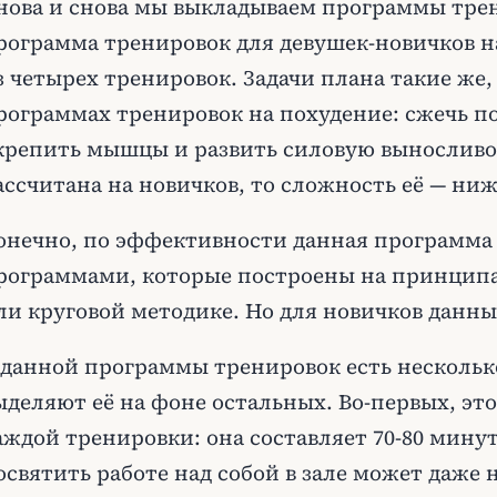
нова и снова мы выкладываем программы трен
рограмма тренировок для девушек-новичков н
з четырех тренировок. Задачи плана такие же,
рограммах тренировок на похудение: сжечь 
крепить мышцы и развить силовую выносливос
ассчитана на новичков, то сложность её — ниж
онечно, по эффективности данная программа 
рограммами, которые построены на принципах
ли круговой методике. Но для новичков данны
 данной программы тренировок есть нескольк
ыделяют её на фоне остальных. Во-первых, э
аждой тренировки: она составляет 70-80 минут
освятить работе над собой в зале может даже н