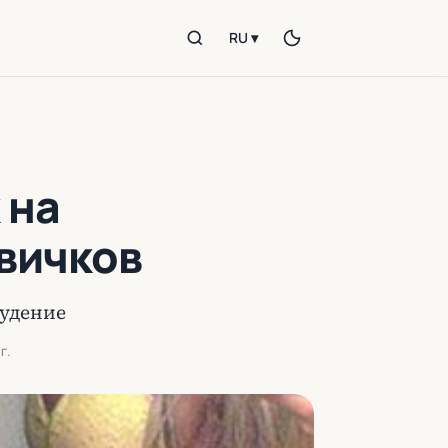
RU ▾
 на
вичков
удение
г.