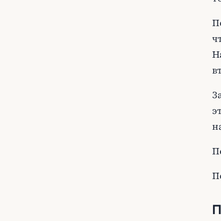
П
ч
Н
в
З
э
н
П
П
П