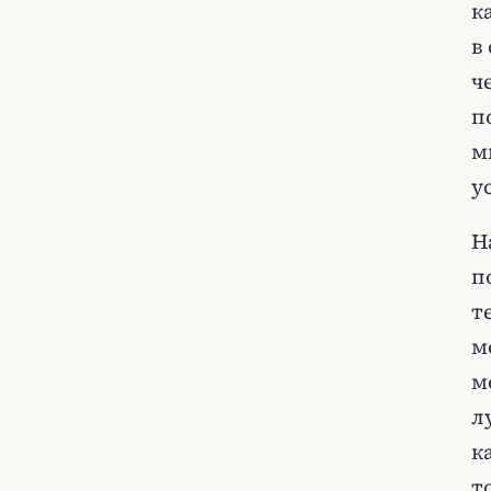
к
в
ч
п
м
у
Н
п
т
м
м
л
к
т