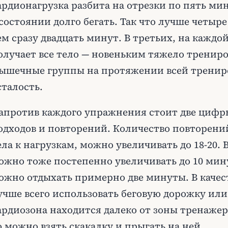
ардионагрузка разбита на отрезки по пять ми
 состоянии долго бегать. Так что лучше четыр
ем сразу двадцать минут. В третьих, на каждо
олучает все тело — новеньким тяжело трениро
ышечные группы на протяжении всей трениро
сталость.
апротив каждого упражнения стоит две цифр
одходов и повторений. Количество повторени
ела к нагрузкам, можно увеличивать до 18-20.
ожно тоже постепенно увеличивать до 10 ми
ожно отдыхать примерно две минуты. В качес
учше всего использовать беговую дорожку или
ардиозона находится далеко от зоны тренажер
о можно взять скакалку и прыгать на ней.