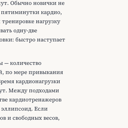
нут. Обычно новички не
е пятиминутки кардио,
й тренировке нагрузку
вать одну-две
вки: быстро наступает
ы — количество
й, по мере привыкания
 Время кардионагрузки
нут. Между подходами
тве кардиотренажеров
 эллипсоид. Если
ов и свободных весов,