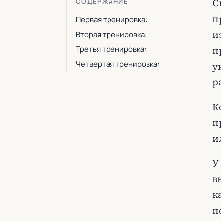
С
СОДЕРЖАНИЕ
п
Первая тренировка:
и
Вторая тренировка:
Третья тренировка:
п
Четвертая тренировка:
у
р
К
п
и
У
в
к
п