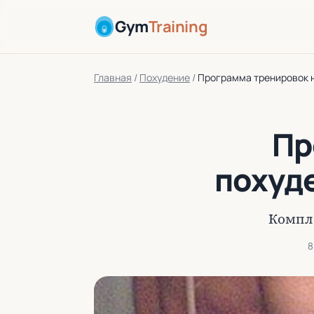
Gym
Training
Главная
/
Похудение
/
Программа тренировок н
Пр
похуд
Компл
8