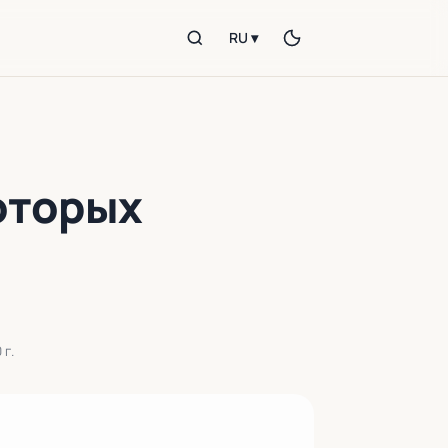
RU ▾
которых
 г.