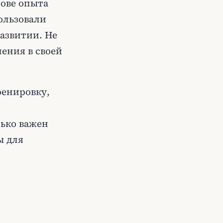
ове опыта
ользовали
азвитии. Не
ения в своей
ренировку,
лько важен
ы для