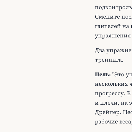
подконтрольн
Смените пос
гантелей на
упражнения и
Два упражне
тренинга.
Цель:
"Это у
нескольких 
прогрессу. 
и плечи, на 
Дрейпер. Не
рабочие веса