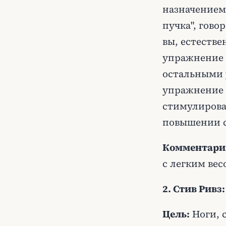
назначением 
пучка", гово
вы, естестве
упражнение 
остальными 
упражнение 
стимулирова
повышении с
Комментари
с легким вес
2. Стив Ривз
Цель:
Ноги, 