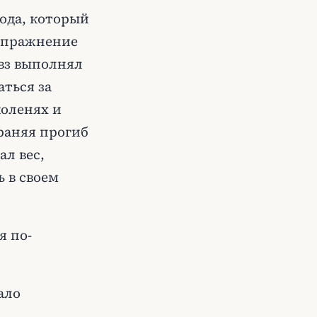
года, который
упражнение
вз выполнял
аться за
коленях и
раняя прогиб
ал вес,
ь в своем
я по-
ало