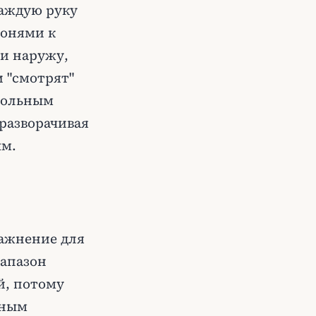
каждую руку
донями к
ти наружу,
и "смотрят"
трольным
разворачивая
ым.
ражнение для
иапазон
й, потому
вным