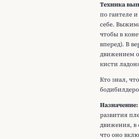
Техника вып
по гантеле и
себе. Выжима
чтобы в коне
вперед). В в
движением о
кисти ладоня
Кто знал, чт
бодибилдеро
Назначение:
развития пл
движения, в
что оно вклю