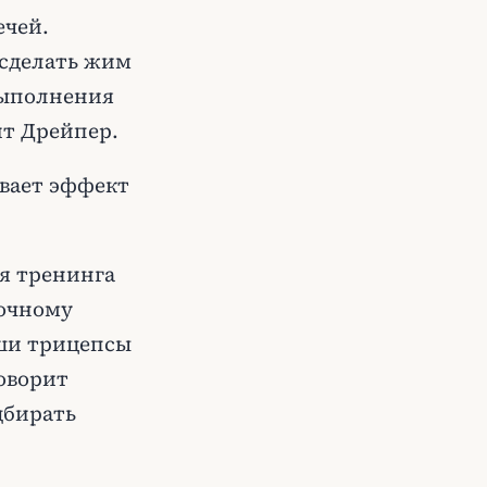
ечей.
 сделать жим
выполнения
ит Дрейпер.
ивает эффект
я тренинга
вочному
аши трицепсы
говорит
дбирать