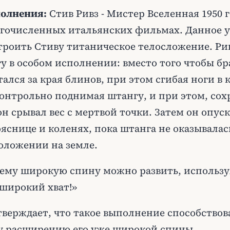
олнения:
Стив Ривз - Мистер Вселенная 1950 
огочисленных итальянских фильмах. Данное 
троить Стиву титаническое телосложение. Ри
у в особом исполнении: вместо того чтобы бр
тался за края блинов, при этом сгибая ноги в 
контрольно поднимая штангу, и при этом, сох
он срывал вес с мертвой точки. Затем он опуск
ояснице и коленях, пока штанга не оказывалас
оложении на земле.
ему широкую спину можно развить, использу
широкий хват!»
тверждает, что такое выполнение способствов
 расширению его уже широкой спины.