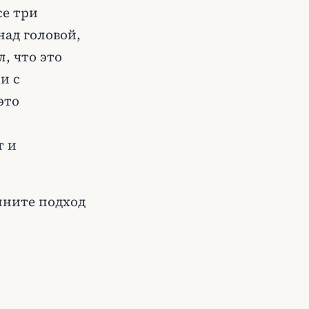
се три
над головой,
, что это
и с
это
т и
лните подход