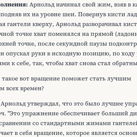
олнения:
Арнольд начинал свой жим, взяв в 
 подняв их на уровне шеи. Повернув кисти ла
я гантели кверху, Арнольд разворачивал кис
чной точке хват поменялся на прямой (ладон
ерхней точке, после секундной паузы подкон
н опускал руки в исходную позицию, по ходу 
ми к себе, так, чтобы хват снова стал обратн
о такое вот вращение поможет стать лучшим
м всех времен?
Арнольд утверждал, что это было лучшее уп
еч. "Это упражнение обеспечивает больший д
 сравнении со стандартными жимами гантеле
чает в себя вращение, которое является осно