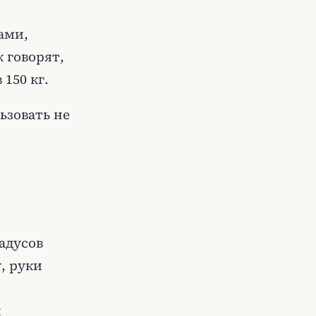
ами,
 говорят,
150 кг.
ьзовать не
адусов
, руки
и