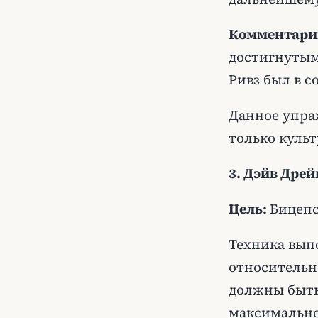
Комментари
достигнутыми
Ривз был в с
Данное упра
только культ
3. Дэйв Дрей
Цель:
Бицепс
Техника выпо
относительно
должны быть
максимально