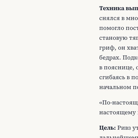
Техника вып
снялся в мн
помогло пос
становую тяг
гриф, он хва
бедрах. Под
в пояснице, 
сгибаясь в п
начальном п
«По-настоящ
настоящему 
Цель:
Ривз у
дальнейшему