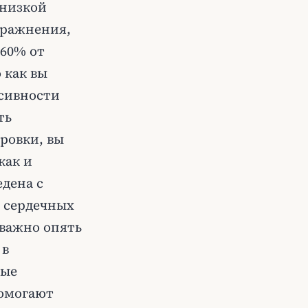
 низкой
пражнения,
-60% от
 как вы
нсивности
ть
ровки, вы
как и
едена с
 сердечных
важно опять
 в
ные
помогают