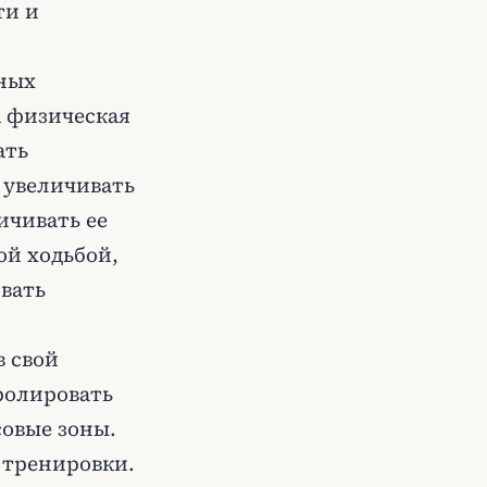
ти и
чных
а физическая
ать
 увеличивать
ичивать ее
ой ходьбой,
ивать
в свой
ролировать
овые зоны.
 тренировки.