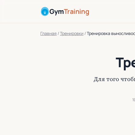
Gym
Training
Главная
/
Тренировки
/
Тренировка выносливо
Тр
Для того что
1