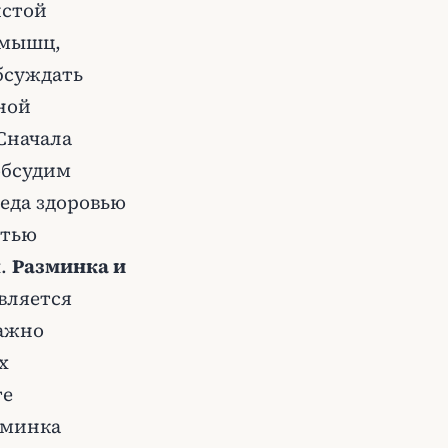
истой
 мышц,
бсуждать
ной
Сначала
обсудим
еда здоровью
стью
ы.
Разминка и
вляется
важно
х
те
зминка