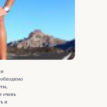
 и
еобходимо
ты,
и очень
ь и