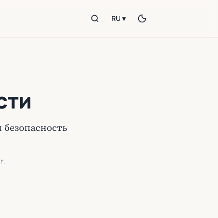
RU ▾
сти
 безопасность
г.