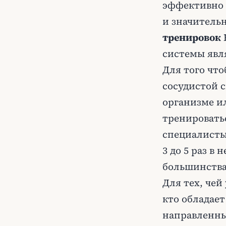
эффективно 
и значитель
тренировок
системы явля
Для того чт
сосудистой с
организме и
тренировать
специалисты
3 до 5 раз в
большинства
Для тех, чей
кто обладае
направленны