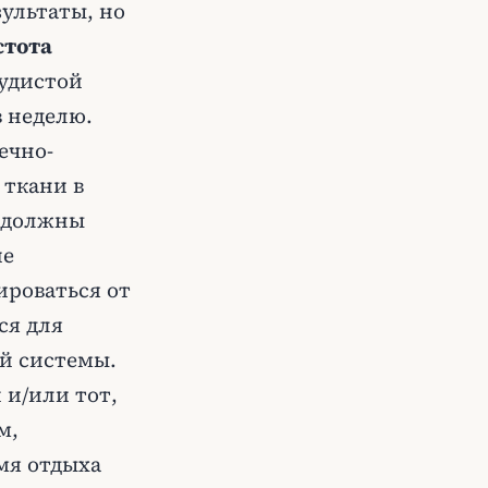
ультаты, но
стота
удистой
в неделю.
ечно-
 ткани в
ы должны
ие
роваться от
ся для
й системы.
 и/или тот,
м,
мя отдыха