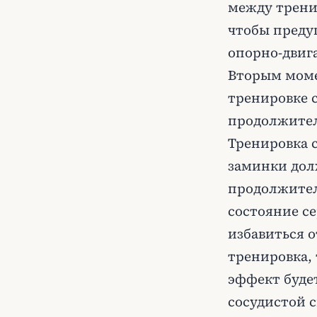
между тренир
чтобы преду
опорно-двиг
Вторым моме
тренировке 
продолжитель
Тренировка 
заминки долж
продолжител
состояние се
избавиться 
тренировка,
эффект буде
сосудистой 