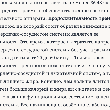
овками должно составлять не менее 36-48 часо
предить травмы и обеспечить полное восстан
ательного аппарата.
Продолжительность тре
нтом, на который стоит обратить внимание 
сердечно-сосудистой системы является ее
ность. Это время, которое вы тратите на тр
сердечно-сосудистой системы без учета разми
на длиться от 20 до 60 минут. Только такая
ьность тренировок позволит значительно ул
рдечно-сосудистой и дыхательной систем, а 
от лишнего жира. Конечно, чем дольше длится
 тем больше калорий и жира вы сжигаете и т
т оказан на функциональное состояние вашей 
системы. Все начинающие, особенно слабо по