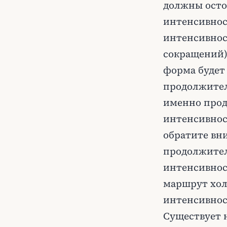
должны осто
интенсивност
интенсивнос
сокращений) 
форма будет
продолжител
именно прод
интенсивнос
обратите вни
продолжител
интенсивност
маршрут хол
интенсивнос
Существует 