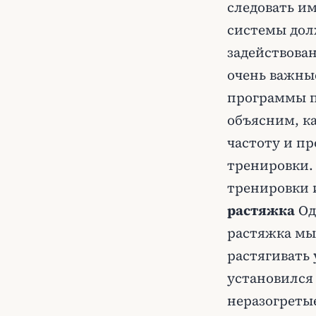
следовать им
системы дол
задействован
очень важны
программы п
объясним, к
частоту и п
тренировки.
тренировки 
растяжка
Од
растяжка мы
растягивать
установился 
неразогреты