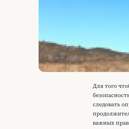
Для того чт
безопасност
следовать о
продолжител
важных прав