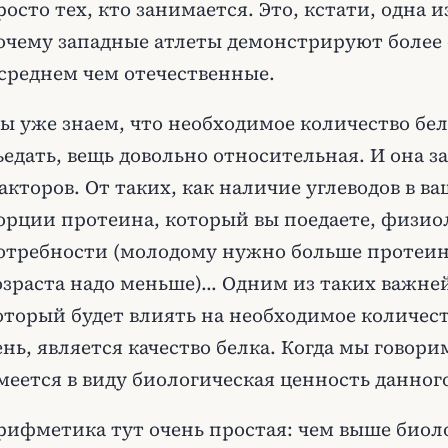
росто тех, кто занимается. Это, кстати, одна 
очему западные атлеты демонстрируют более
 среднем чем отечественные.
ы уже знаем, что необходимое количество бел
ъедать, вещь довольно относительная. И она з
акторов. От таких, как наличие углеводов в в
орции протеина, который вы поедаете, физио
отребности (молодому нужно больше протеин
озраста надо меньше)... Одним из таких важн
оторый будет влиять на необходимое количес
ень, является качество белка. Когда мы говорим
меется в виду биологическая ценность данного
рифметика тут очень простая: чем выше биол