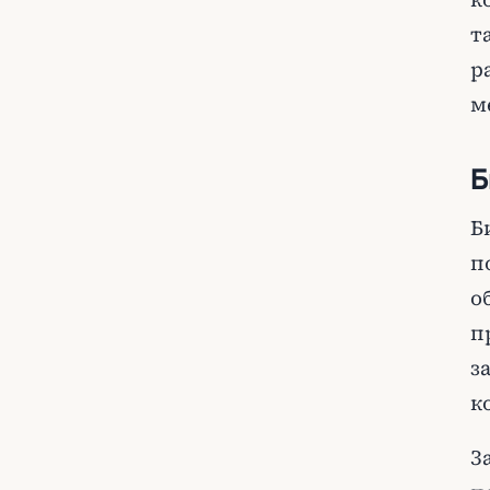
т
р
м
Б
Б
п
о
п
з
к
З