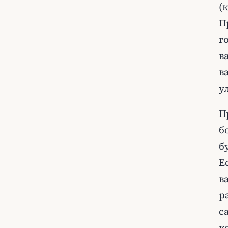
(
П
г
в
в
у
П
б
б
Е
в
р
с
к