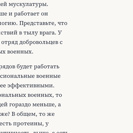
шей мускулатуры.
ше и работает он
огию. Представьте, что
ствий в тылу врага. У
т отряд добровольцев с
ых военных.
рядов будет работать
ссиональные военные
олее эффективными.
ональных военных, то
ей гораздо меньше, а
же? В общем, то же
есть протеины, у
ктивность, выше, а есть