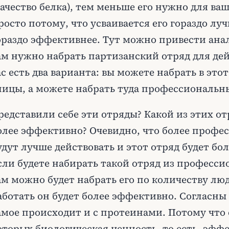
качество белка), тем меньше его нужно для ва
росто потому, что усваивается его гораздо луч
ораздо эффективнее. Тут можно привести анал
ам нужно набрать партизанский отряд для дей
ас есть два варианта: вы можете набрать в это
лицы, а можете набрать туда профессиональн
редставили себе эти отряды? Какой из этих от
олее эффективно? Очевидно, что более профе
удут лучше действовать и этот отряд будет б
сли будете набирать такой отряд из професси
ам можно будет набрать его по количеству люд
аботать он будет более эффективно. Согласны 
амое происходит и с протеинами. Потому что 
оторых биологическая ценность, то есть, эффе