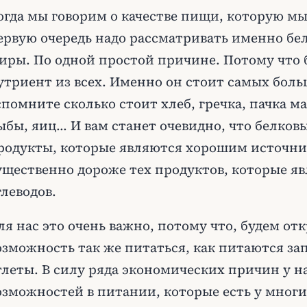
огда мы говорим о качестве пищи, которую мы
ервую очередь надо рассматривать именно бел
иры. По одной простой причине. Потому что 
утриент из всех. Именно он стоит самых боль
спомните сколько стоит хлеб, гречка, пачка м
ыбы, яиц... И вам станет очевидно, что белков
родукты, которые являются хорошим источни
ущественно дороже тех продуктов, которые я
глеводов.
ля нас это очень важно, потому что, будем отк
озможность так же питаться, как питаются з
тлеты. В силу ряда экономических причин у н
озможностей в питании, которые есть у многи