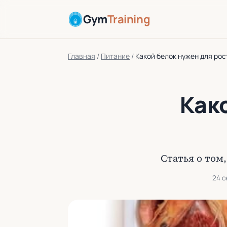
Gym
Training
Главная
/
Питание
/
Какой белок нужен для ро
Как
Статья о том
24 с