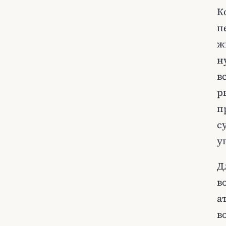
К
п
ж
н
в
р
п
с
у
Д
в
а
в