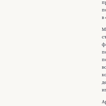
п
п
в
М
с
ф
п
п
в
к
д
и
А