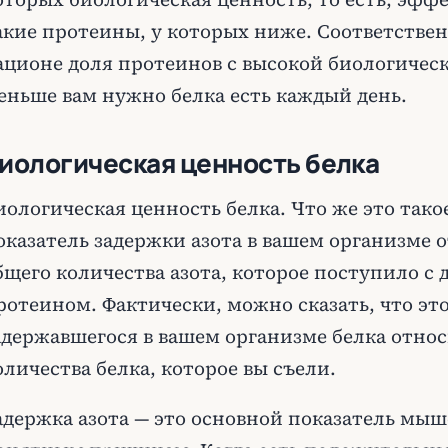
акие протеины, у которых ниже. Соответственн
ационе доля протеинов с высокой биологичес
еньше вам нужно белка есть каждый день.
иологическая ценность белка
иологическая ценность белка. Что же это такое
оказатель задержки азота в вашем организме 
бщего количества азота, которое поступило 
ротеином. Фактически, можно сказать, что эт
адержавшегося в вашем организме белка относ
оличества белка, которое вы съели.
адержка азота — это основной показатель мыш