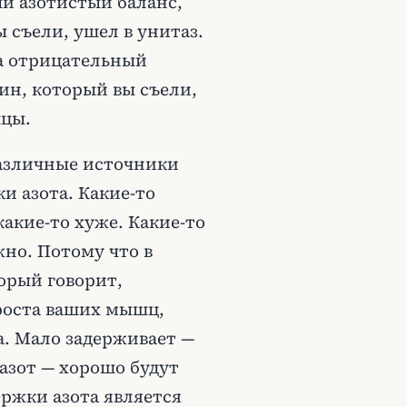
й азотистый баланс,
ы съели, ушел в унитаз.
да отрицательный
еин, который вы съели,
шцы.
 различные источники
и азота. Какие-то
акие-то хуже. Какие-то
жно. Потому что в
торый говорит,
роста ваших мышц,
а. Мало задерживает —
азот — хорошо будут
ржки азота является