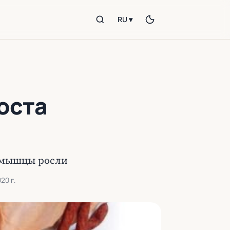
RU ▾
оста
ы мышцы росли
20 г.