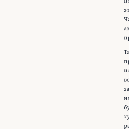
п
э
Ч
а
п
Т
п
и
в
з
н
б
х
р