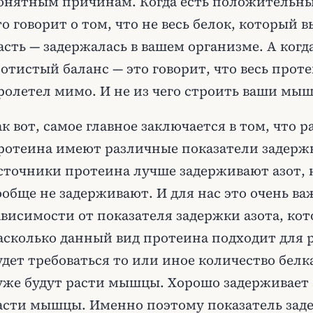
онятным причинам. Когда есть положительны
то говорит о том, что не весь белок, который в
асть — задержалась в вашем организме. А ког
зотистый баланс — это говорит, что весь прот
ролетел мимо. И не из чего строить ваши мы
ак вот, самое главное заключается в том, что
ротеина имеют различные показатели задержк
сточники протеина лучше задерживают азот, к
ообще не задерживают. И для нас это очень ва
ависимости от показателя задержки азота, ко
асколько данный вид протеина подходит для 
удет требоваться то или иное количество белк
уже будут расти мышцы. Хорошо задерживает 
асти мышцы. Именно поэтому показатель заде