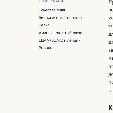
П
СОДЕРЖАНИЕ
в
Качество пищи
у
Биологическая ценность
белка
т
Аминокислоты в белках
д
БЦАА (BCAA) и лейцин
к
Выводы
з
н
о
д
п
р
К