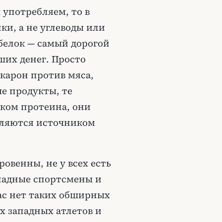
 употребляем, то в
ки, а не углеводы или
белок — самый дорогой
ших денег. Просто
акарон против мяса,
ые продукты, те
ком протеина, они
вляются источником
ровенны, не у всех есть
ападные спортсмены и
ас нет таких обширных
х западных атлетов и