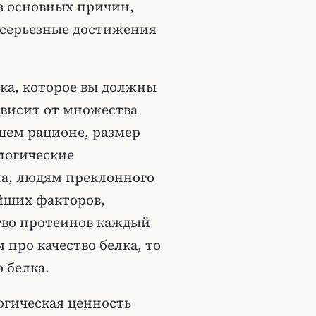
из основных причин,
 серьезные достижения
ка, которое вы должны
ависит от множества
ашем рационе, размер
логические
а, людям преклонного
ейших факторов,
тво протеинов каждый
 про качество белка, то
 белка.
огическая ценность